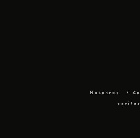
Nosotros
C
rayita