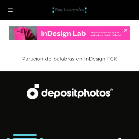
Particion-de-palabras-en-InDesign-FCK