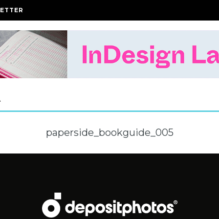
ETTER
A
paperside_bookguide_005