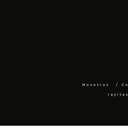
Nosotros
C
rayita