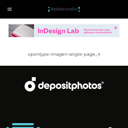
opentype-imagen-single-page_4