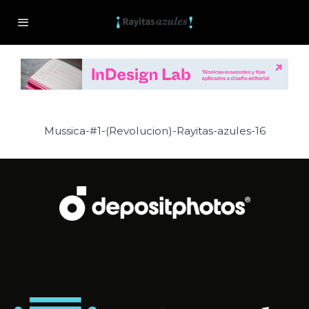
Mussica-#1-(Revolucion)-Rayitas-azules-16