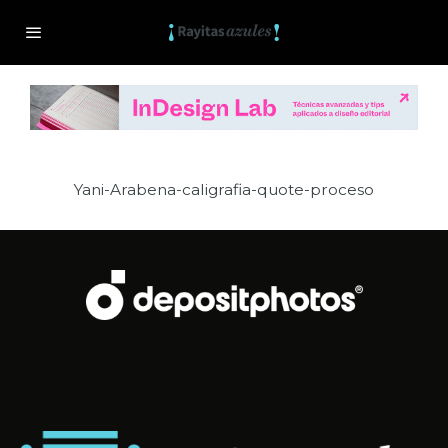
Yani-Arabena-caligrafia-quote-proceso