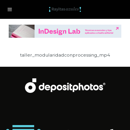
taller_modularidadconprocessing_mp4