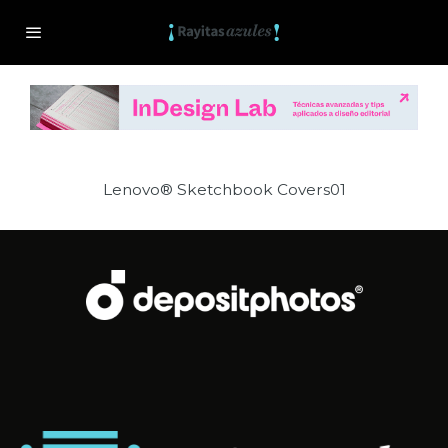
Lenovo® Sketchbook Covers01