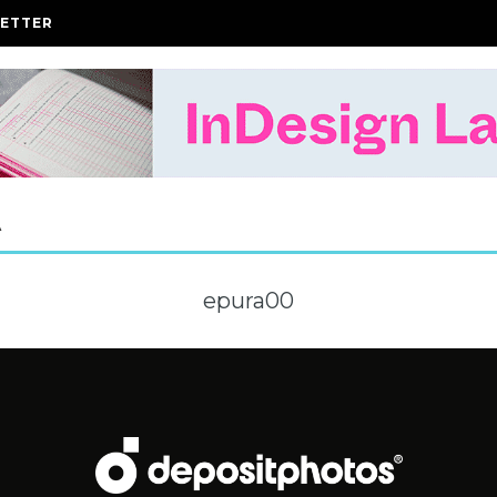
ETTER
A
epura00