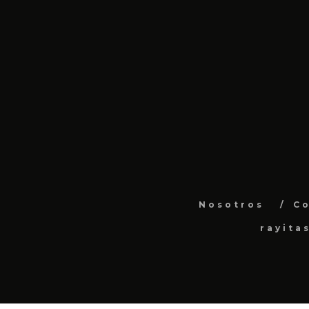
Nosotros
C
rayita