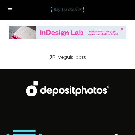
JR_Veguis_post