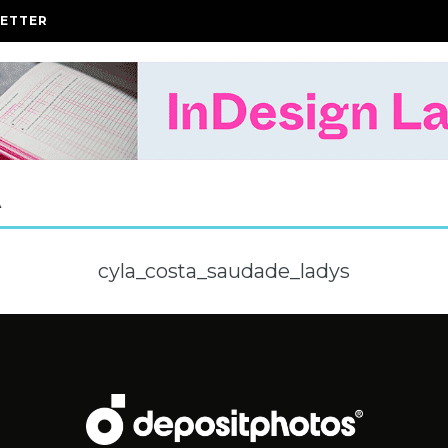
ETTER
A
cyla_costa_saudade_ladys