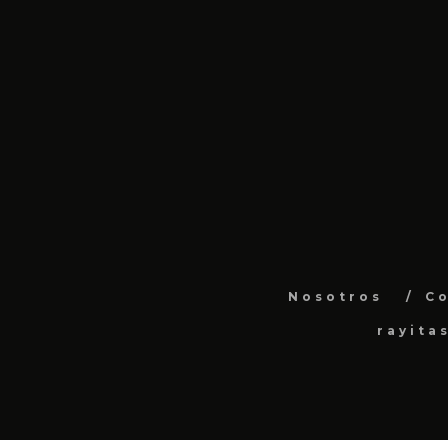
Nosotros
C
rayita