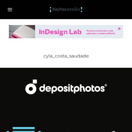
cyla_costa_saudade