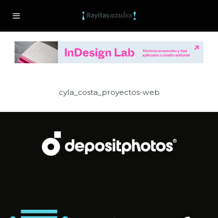
cyla_costa_proyectos-web