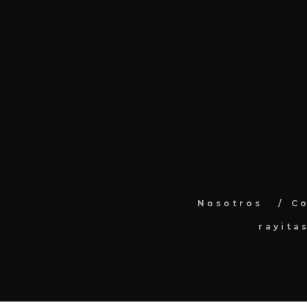
Nosotros
C
rayita