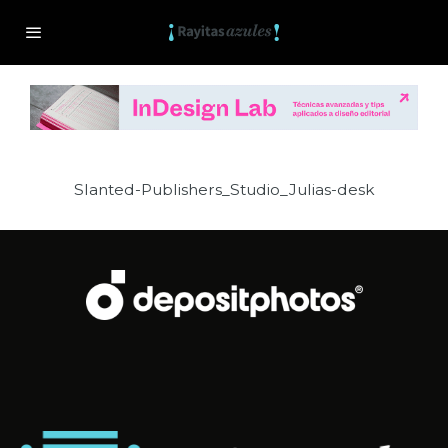
Slanted-Publishers_Studio_Julias-desk