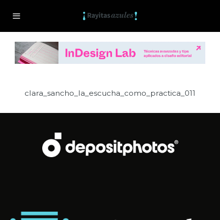
clara_sancho_la_escucha_como_practica_011