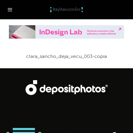
clara_sancho_deja_vecu_003-copia