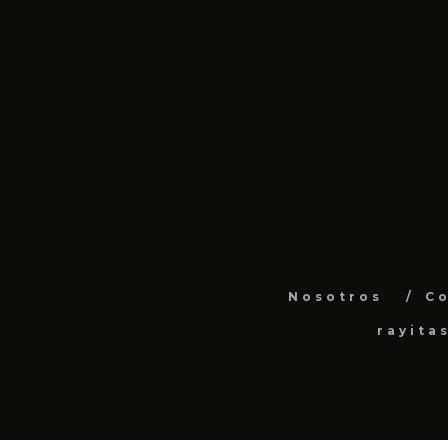
Nosotros
C
rayita