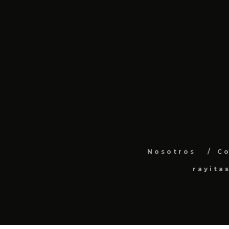
Nosotros
C
rayita