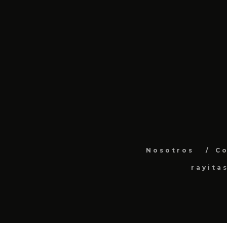
Nosotros
C
rayita