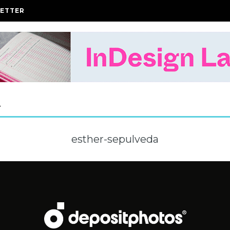
ETTER
A
esther-sepulveda