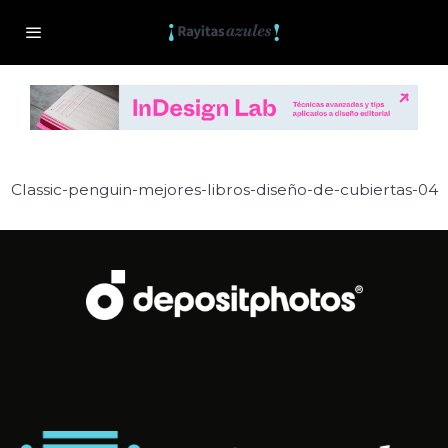
Classic-penguin-mejores-libros-diseño-de-cubiertas-04