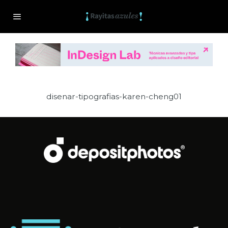
disenar-tipografias-karen-cheng01