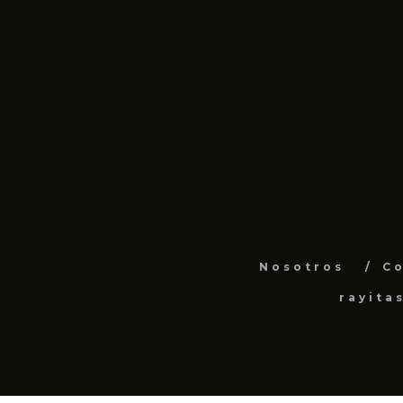
Nosotros
C
rayita