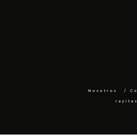
Nosotros
C
rayita