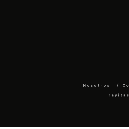
Nosotros
C
rayita