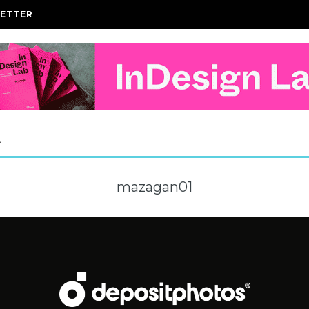
ETTER
A
mazagan01