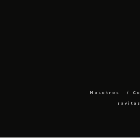
Nosotros
C
rayita