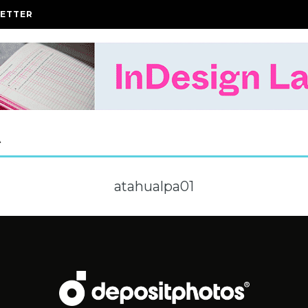
ETTER
A
atahualpa01