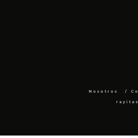
Nosotros
C
rayita