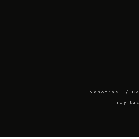
Nosotros
C
rayita