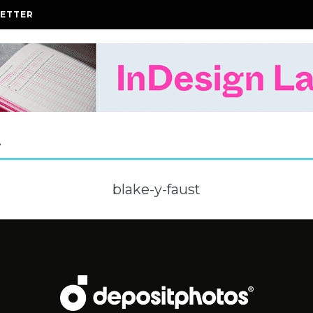
ETTER
A
blake-y-faust