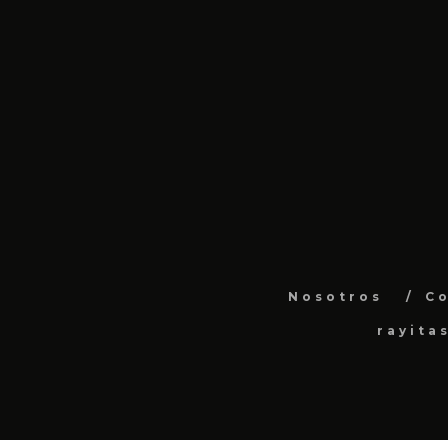
Nosotros
C
rayita