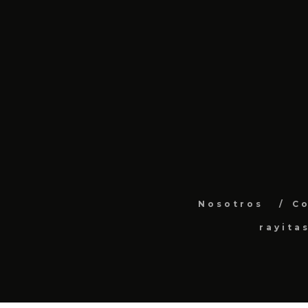
Nosotros
C
rayita