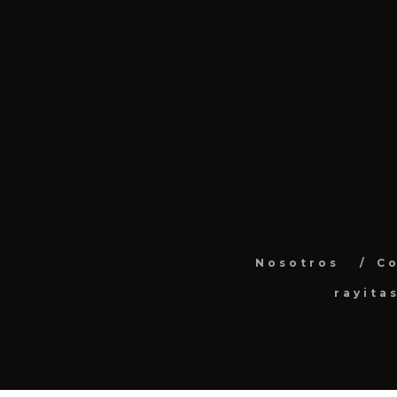
Nosotros
C
rayita