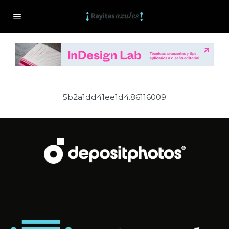
5b2a1dd41ee1d4.86116009