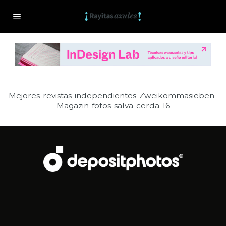
Mejores-revistas-independientes-Zweikommasieben-
Magazin-fotos-salva-cerda-16