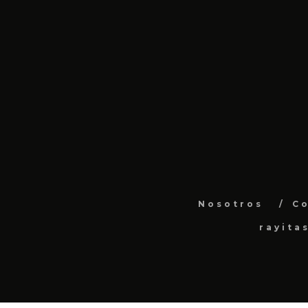
Nosotros
C
rayita