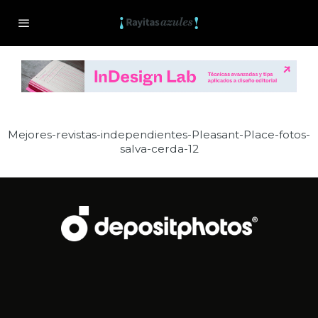
Mejores-revistas-independientes-Pleasant-Place-fotos-
salva-cerda-12