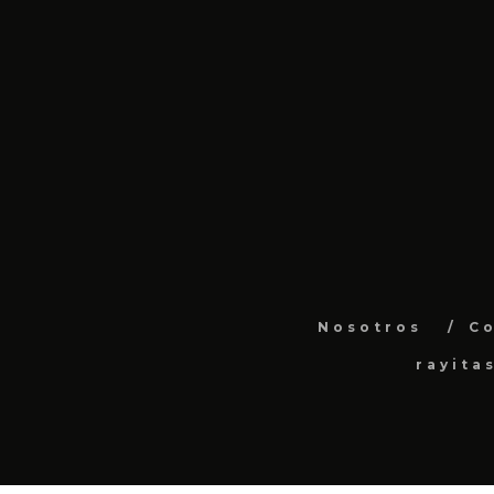
Nosotros
C
rayita