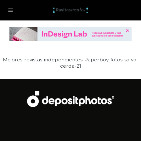
Mejores-revistas-independientes-Paperboy-fotos-salva-
cerda-21