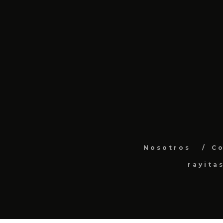
Nosotros
C
rayita