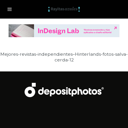
Mejores-revistas-independientes–Hinterlands-fotos-salva-
cerda-12