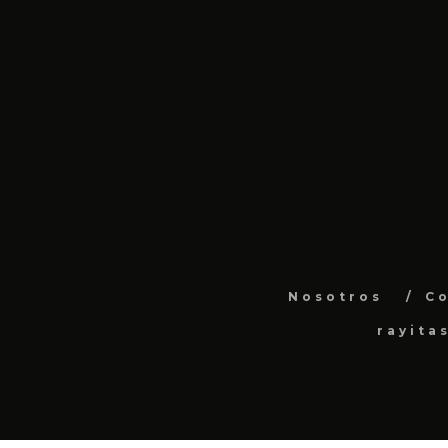
Nosotros
C
rayita