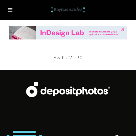
Swill #2 – 30