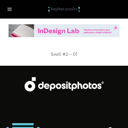
Swill #2 – 01