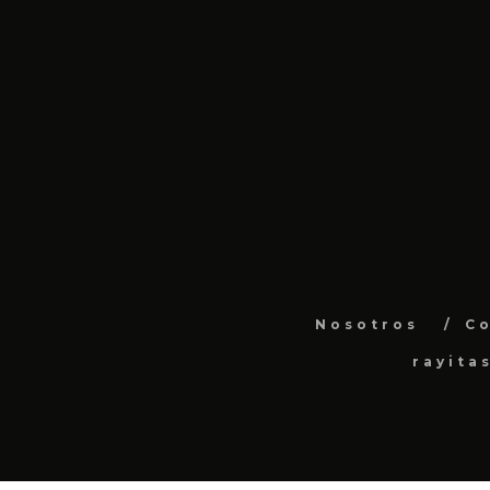
Nosotros
C
rayita