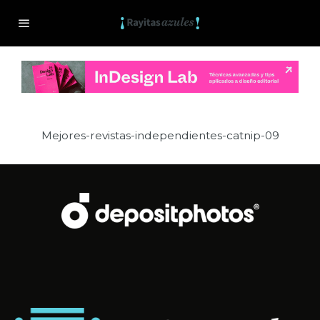
Mejores-revistas-independientes-catnip-09