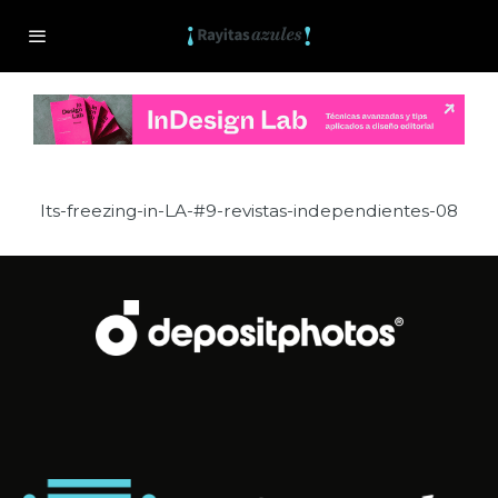
Its-freezing-in-LA-#9-revistas-independientes-08