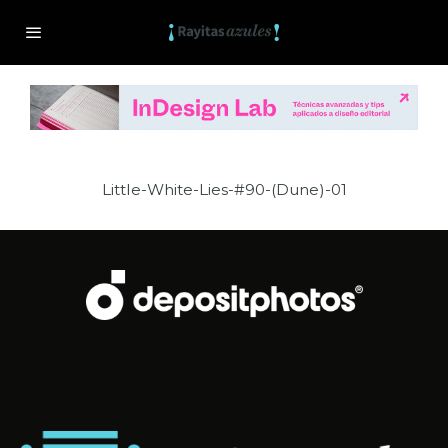
Little-White-Lies-#90-(Dune)-01