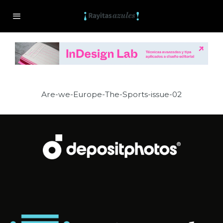
Are-we-Europe-The-Sports-issue-02