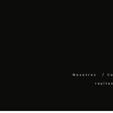
Nosotros
C
rayita