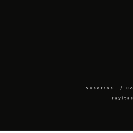
Nosotros
C
rayita