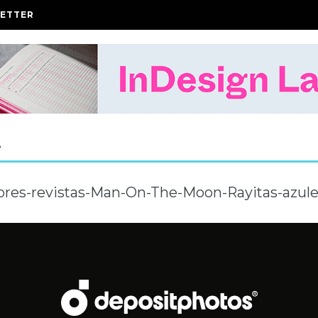
ETTER
A
ores-revistas-Man-On-The-Moon-Rayitas-azule