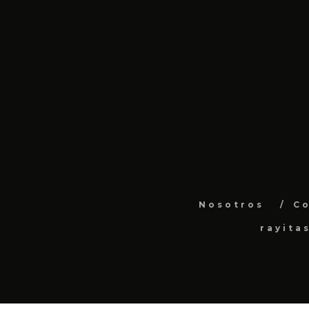
Nosotros
C
rayita